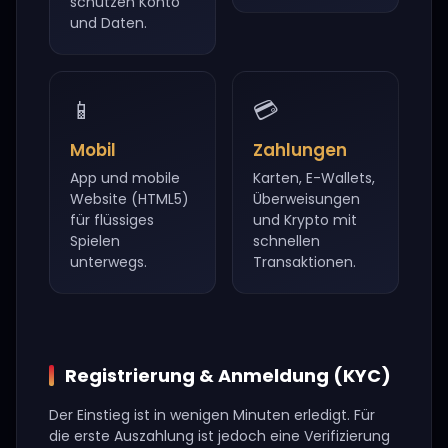
schützen Konto
und Daten.
📱
💳
Mobil
Zahlungen
App und mobile
Karten, E-Wallets,
Website (HTML5)
Überweisungen
für flüssiges
und Krypto mit
Spielen
schnellen
unterwegs.
Transaktionen.
Registrierung & Anmeldung (KYC)
Der Einstieg ist in wenigen Minuten erledigt. Für
die erste Auszahlung ist jedoch eine Verifizierung