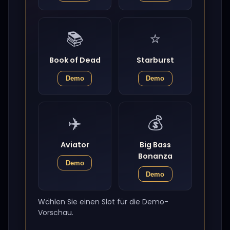
📚
⭐
Book of Dead
Starburst
Demo
Demo
✈️
💰
Aviator
Big Bass
Bonanza
Demo
Demo
Wählen Sie einen Slot für die Demo-
Vorschau.