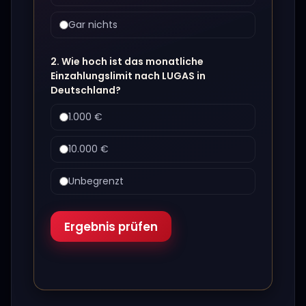
Gar nichts
2. Wie hoch ist das monatliche
Einzahlungslimit nach LUGAS in
Deutschland?
1.000 €
10.000 €
Unbegrenzt
Ergebnis prüfen