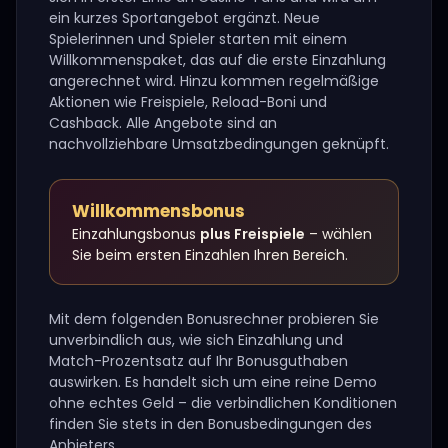
ein kurzes Sportangebot ergänzt. Neue
Spielerinnen und Spieler starten mit einem
Willkommenspaket, das auf die erste Einzahlung
angerechnet wird. Hinzu kommen regelmäßige
Aktionen wie Freispiele, Reload-Boni und
Cashback. Alle Angebote sind an
nachvollziehbare Umsatzbedingungen geknüpft.
Willkommensbonus
Einzahlungsbonus
plus Freispiele
– wählen
Sie beim ersten Einzahlen Ihren Bereich.
Mit dem folgenden Bonusrechner probieren Sie
unverbindlich aus, wie sich Einzahlung und
Match-Prozentsatz auf Ihr Bonusguthaben
auswirken. Es handelt sich um eine reine Demo
ohne echtes Geld – die verbindlichen Konditionen
finden Sie stets in den Bonusbedingungen des
Anbieters.