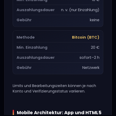
n. v. (nur Einzahlung)
keine
Bitcoin (BTC)
20 €
sofort–2 h
Netzwerk
Limits und Bearbeitungszeiten können je nach
Konto und Verifizierungsstatus variieren.
Mobile Architektur: App und HTML5