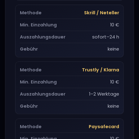
Skrill / Neteller
10 €
sofort–24 h
keine
Trustly / Klarna
10 €
1–2 Werktage
keine
Paysafecard
10 €