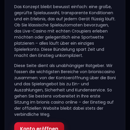
Das Konzept bleibt bewusst einfach: eine große,
geprüfte Spielauswahl, transparente Konditionen
und ein Erlebnis, das auf jedem Gerät flüssig läuft.
Ob Sie klassische Spielautomaten bevorzugen,
das Live-Casino mit echten Croupiers erleben
möchten oder gelegentlich eine Sportwette
platzieren – alles läuft über ein einziges
Spielerkonto. Diese Bündelung spart Zeit und
macht den Einstieg unkompliziert.
Diese Seite dient als unabhängiger Ratgeber. Wir
fassen die wichtigsten Bereiche von brioniscasino
zusammen: von der Kontoeröffnung über die Boni
und das Spielangebot bis zu Ein- und
Auszahlungen, Sicherheit und Kundenservice. So
gehen Sie bestens vorbereitet in Ihre erste
Sitzung im brionis casino online – der Einstieg auf
der offiziellen Website bleibt dabei stets der
verbindliche Weg.
Konto eröffnen